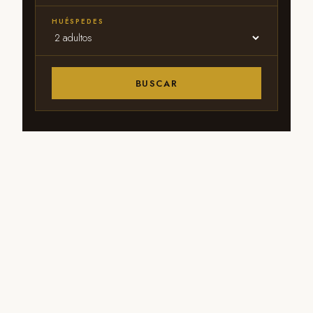
HUÉSPEDES
BUSCAR
Centro Histórico
Desayuno incluido
A pasos del Teleférico y
Incluido · a escoger
Plaza Bolívar
cada mañana
Estacionamiento
Wi-Fi gratuito
privado
Alta velocidad en todo
el hotel
Para huéspedes del hotel
Tours y excursiones