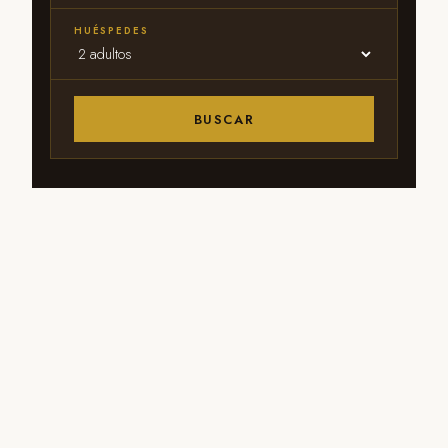
HUÉSPEDES
BUSCAR
Centro Histórico
Desayuno incluido
A pasos del Teleférico y
Incluido · a escoger
Plaza Bolívar
cada mañana
Estacionamiento
Wi-Fi gratuito
privado
Alta velocidad en todo
el hotel
Para huéspedes del hotel
Tours y excursiones